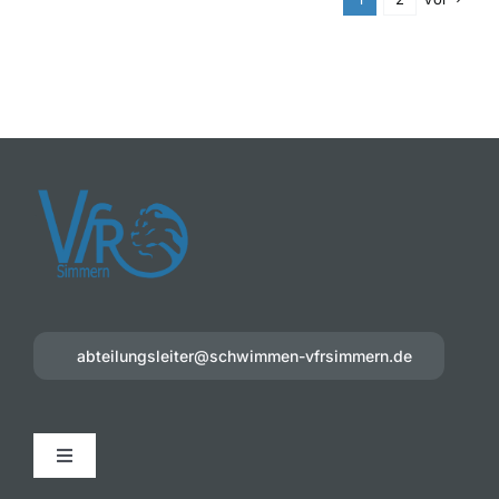
abteilungsleiter@schwimmen-vfrsimmern.de
Toggle
Navigation