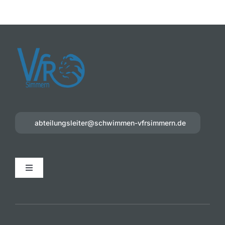
abteilungsleiter@schwimmen-vfrsimmern.de
Toggle
Navigation
Datenschutzerklärung