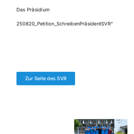
Das Präsidium
250820_Petition_SchreibenPräsidentSVR“
Zur Seite des SVR
Ein
Rheinlandme
ein
Neuer