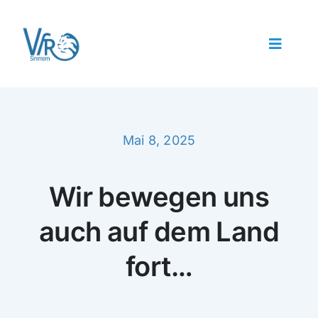
Zum
Inhalt
springen
Toggle
Navigat
Home
Verein
Mein Erster Wettkampf
Mai 8, 2025
Kontakt
Training
Wir bewegen uns
Kalender
Bestenliste SVR
auch auf dem Land
fort…