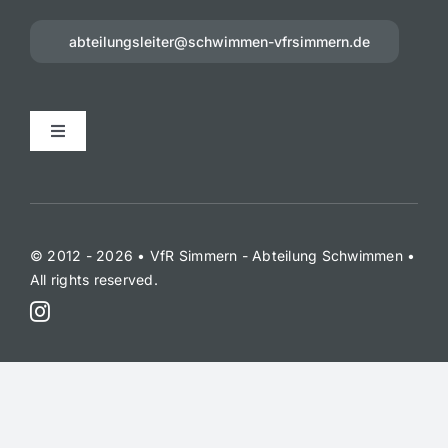
abteilungsleiter@schwimmen-vfrsimmern.de
Toggle
Navigation
Datenschutzerklärung
Impressum
© 2012 - 2026 • VfR Simmern - Abteilung Schwimmen •
All rights reserved.
Disclaimer