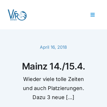
Zum
Inhalt
springen
Toggle
Navigat
Home
Verein
Mein Erster Wettkampf
April 16, 2018
Kontakt
Training
Mainz 14./15.4.
Kalender
Bestenliste SVR
Wieder viele tolle Zeiten
und auch Platzierungen.
Dazu 3 neue [...]