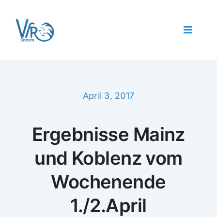
Zum
Inhalt
springen
Toggle
Navigat
Home
Verein
Mein Erster Wettkampf
April 3, 2017
Kontakt
Training
Ergebnisse Mainz
Kalender
Bestenliste SVR
und Koblenz vom
Wochenende
1./2.April